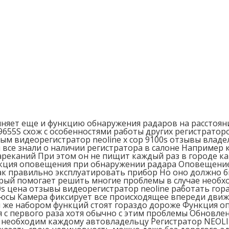
няет еще и функцию обнаружения радаров на расстоян
55S схож с особенностями работы других регистраторо
ым видеорегистратор neoline x cop 9100s отзывы владе
 все знали о наличии регистратора в салоне Например 
нареканий При этом он не пищит каждый раз в городе к
ункция оповещения при обнаружении радара Оповещение 
ак правильно эксплуатировать прибор Но оно должно 
орый помогает решить многие проблемы в случае необх
0s цена отзывы видеорегистратор neoline работать гор
люсы Камера фиксирует все происходящее впереди движ
м же набором функций стоят гораздо дороже Функция о
 с первого раза хотя обычно с этим проблемы Обновлен
S необходим каждому автовладельцу Регистратор NEOLI