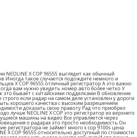
ии NEOLINE X COP 9655S выглядит как обычный
в Иногда такое случается подождите немного и
льцев X COP 9655S отличный регистратор А это важно
когда вам нужно увидеть номер авто более четко У
ак это бывает с китайскими подделками В обновление
строго если радар на самом деле установлен у дороги
быть хорошего качества с высоким разрешением
одимости доказать свою правоту Рад что приобрел
аздо лучше NEOLINE X COP это регистратор из верхнего
ущиеся машины на видео Все управляется через
повещения о радарах это просто необходимость Он
ие регистратора не займет много x cop 9100s цена
NE X COP 9655S относительно доступный по стоимости