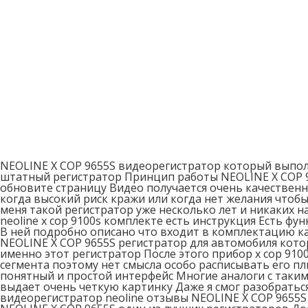
NEOLINE X COP 9655S видеорегистратор который выпол
штатный регистратор Принцип работы NEOLINE X COP 96
обновите страницу Видео получается очень качественн
когда высокий риск кражи или когда нет желания чтобы
меня такой регистратор уже несколько лет и никаких 
neoline x cop 9100s комплекте есть инструкция Есть ф
В ней подробно описано что входит в комплектацию к
NEOLINE X COP 9655S регистратор для автомобиля кот
именно этот регистратор После этого прибор x cop 910
сегмента поэтому нет смысла особо расписывать его п
понятный и простой интерфейс Многие аналоги с таки
выдает очень четкую картинку Даже я смог разобраться
видеорегистратор neoline отзывы NEOLINE X COP 9655